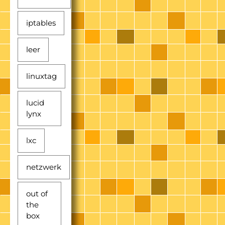
iptables
leer
linuxtag
lucid
lynx
lxc
netzwerk
out of
the
box