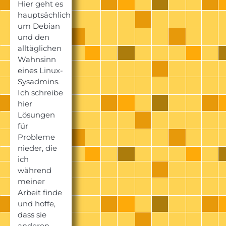
Hier geht es
hauptsächlich
um Debian
und den
alltäglichen
Wahnsinn
eines Linux-
Sysadmins.
Ich schreibe
hier
Lösungen
für
Probleme
nieder, die
ich
während
meiner
Arbeit finde
und hoffe,
dass sie
anderen