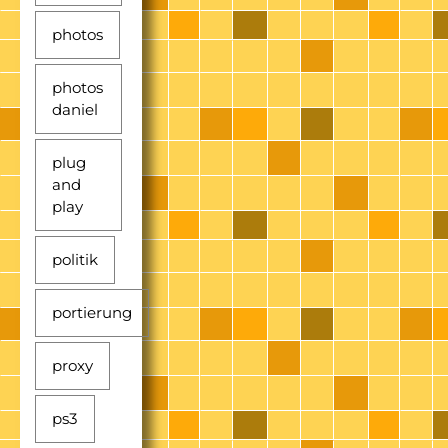
photos
photos
daniel
plug
and
play
politik
portierung
proxy
ps3