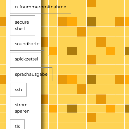
rufnummernmitnahme
secure
shell
soundkarte
spickzettel
sprachausgabe
ssh
strom
sparen
tls