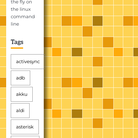
the fly on
the linux
command
line
Tags
activesync
adb
akku
aldi
asterisk