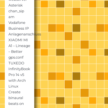
Asterisk
chan_sip
am
Vodafone
Business IP
Anlagenanschluss
XIAOMI MI
A1 – Lineage
– Better
gps.conf
TUXEDO
InfinityBook
Pro 14 v5
with Arch
Linux
Create
binaural
beats on