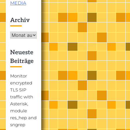
MEDIA
Archiv
Archiv
Neueste
Beiträge
Monitor
encrypted
TLS SIP
traffic with
Asterisk,
module
res_hep and
sngrep