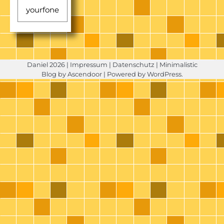
yourfone
Daniel 2026 |
Impressum
|
Datenschutz
| Minimalistic
Blog by
Ascendoor
| Powered by
WordPress
.