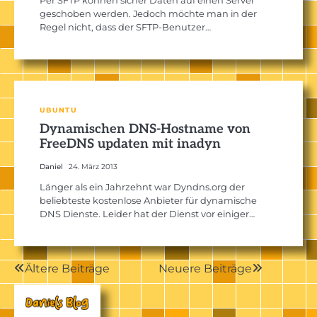
geschoben werden. Jedoch möchte man in der
Regel nicht, dass der SFTP-Benutzer…
UBUNTU
Dynamischen DNS-Hostname von
FreeDNS updaten mit inadyn
Daniel
24. März 2013
Länger als ein Jahrzehnt war Dyndns.org der
beliebteste kostenlose Anbieter für dynamische
DNS Dienste. Leider hat der Dienst vor einiger…
Beitragsnavigation
Ältere Beiträge
Neuere Beiträge