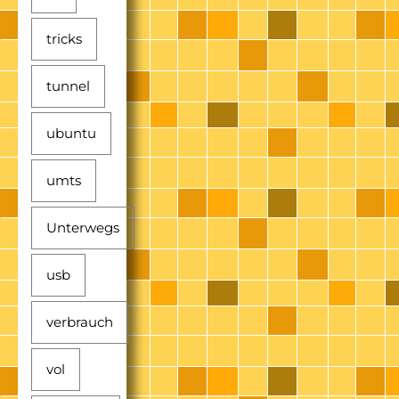
tricks
tunnel
ubuntu
umts
Unterwegs
usb
verbrauch
vol