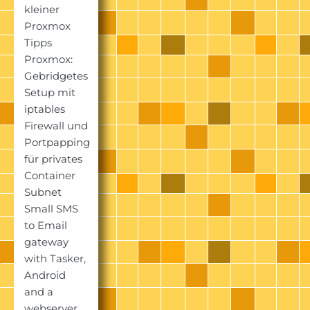
kleiner
Proxmox
Tipps
Proxmox:
Gebridgetes
Setup mit
iptables
Firewall und
Portpapping
für privates
Container
Subnet
Small SMS
to Email
gateway
with Tasker,
Android
and a
webserver