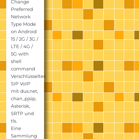
Change
Preferred
Network
Type Mode
on Android
15 / 2G / 3G /
LTE / 4G /
5G with
shell
command
Verschlüsseltes
SIP VoIP
mit dus.net,
chan_pjsip,
Asterisk,
SRTP und
tls.
Eine
Sammlung