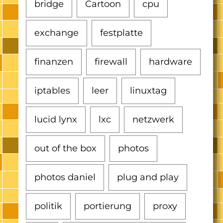
bridge
Cartoon
cpu
exchange
festplatte
finanzen
firewall
hardware
iptables
leer
linuxtag
lucid lynx
lxc
netzwerk
out of the box
photos
photos daniel
plug and play
politik
portierung
proxy