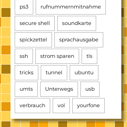
ps3
rufnummernmitnahme
secure shell
soundkarte
spickzettel
sprachausgabe
ssh
strom sparen
tls
tricks
tunnel
ubuntu
umts
Unterwegs
usb
verbrauch
vol
yourfone