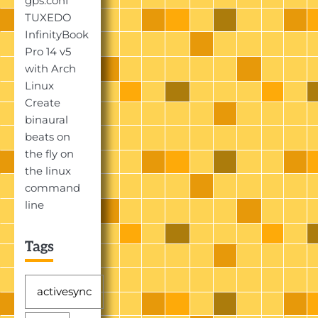
gps.conf
TUXEDO
InfinityBook
Pro 14 v5
with Arch
Linux
Create
binaural
beats on
the fly on
the linux
command
line
Tags
activesync