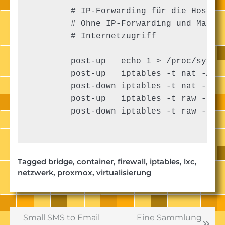
        # IP-Forwarding für die Hosts i
        # Ohne IP-Forwarding und Maskie
        # Internetzugriff

        post-up   echo 1 > /proc/sys/ne
        post-up   iptables -t nat -A PO
        post-down iptables -t nat -D PO
        post-up   iptables -t raw -I PR
        post-down iptables -t raw -D PR
Tagged
bridge
,
container
,
firewall
,
iptables
,
lxc
,
netzwerk
,
proxmox
,
virtualisierung
Beitragsnavigation
Small SMS to Email
Eine Sammlung