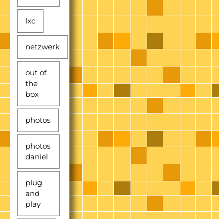
lxc
netzwerk
out of
the
box
photos
photos
daniel
plug
and
play