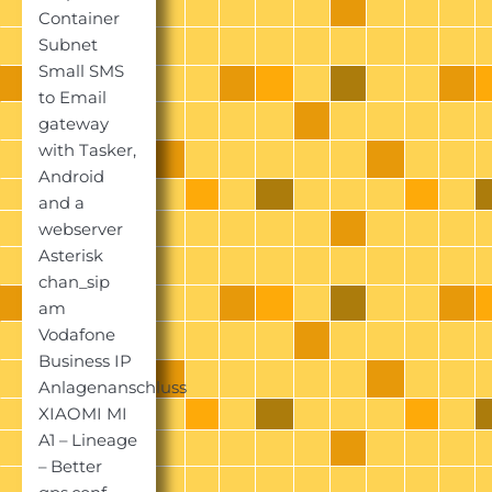
Container
Subnet
Small SMS
to Email
gateway
with Tasker,
Android
and a
webserver
Asterisk
chan_sip
am
Vodafone
Business IP
Anlagenanschluss
XIAOMI MI
A1 – Lineage
– Better