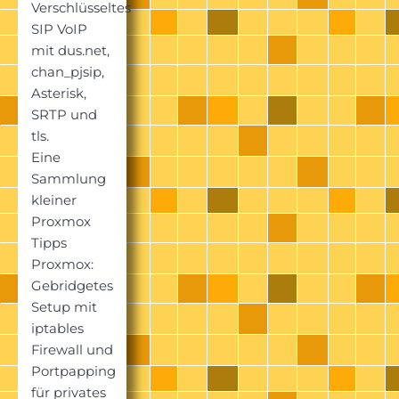
Verschlüsseltes
SIP VoIP
mit dus.net,
chan_pjsip,
Asterisk,
SRTP und
tls.
Eine
Sammlung
kleiner
Proxmox
Tipps
Proxmox:
Gebridgetes
Setup mit
iptables
Firewall und
Portpapping
für privates