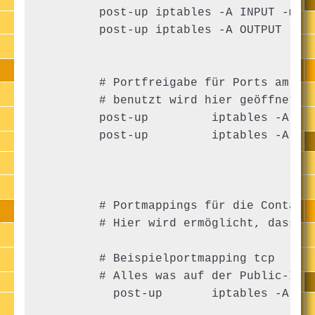
        post-up iptables -A INPUT -m co
        post-up iptables -A OUTPUT -m c
        # Portfreigabe für Ports am Hos
        # benutzt wird hier geöffnet we
        post-up         iptables -A INP
        post-up         iptables -A INP
        # Portmappings für die Containe
        # Hier wird ermöglicht, dass Di
        # Beispielportmapping tcp

        # Alles was auf der Public-IP d
          post-up       iptables -A PRE