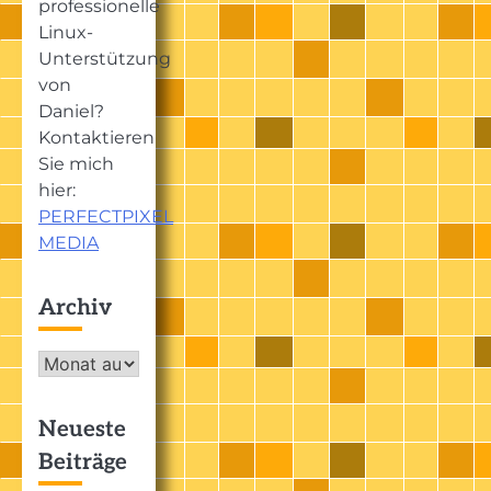
professionelle
Linux-
Unterstützung
von
Daniel?
Kontaktieren
Sie mich
hier:
PERFECTPIXEL
MEDIA
Archiv
Archiv
Neueste
Beiträge