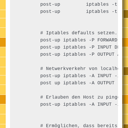
        post-up         iptables -t raw
        post-up         iptables -t nat
        # Iptables defaults setzen. FOR
        post-up iptables -P FORWARD ACC
        post-up iptables -P INPUT DROP

        post-up iptables -P OUTPUT ACCE
        # Netwerkverkehr von localhost 
        post-up iptables -A INPUT -i lo
        post up iptables -A OUTPUT -o l
        # Erlauben den Host zu pingen

        post-up iptables -A INPUT -i en
        # Ermöglichen, dass bereits her