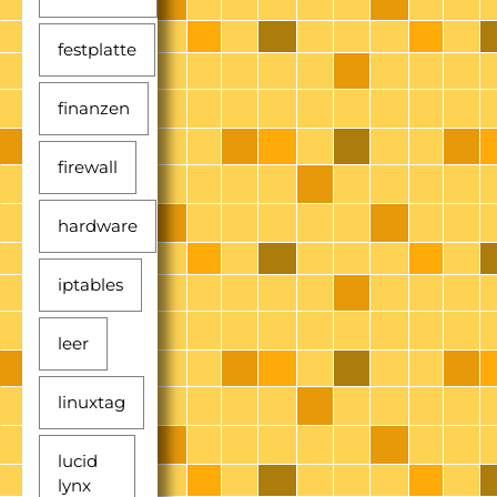
festplatte
finanzen
firewall
hardware
iptables
leer
linuxtag
lucid
lynx