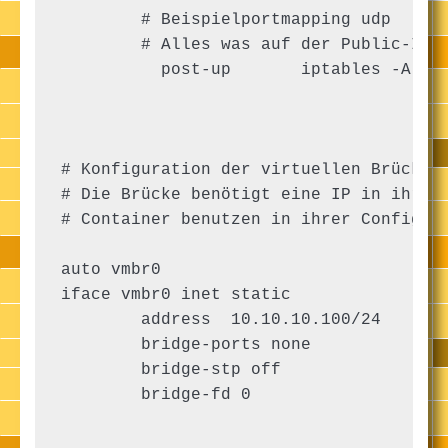
        # Beispielportmapping udp

        # Alles was auf der Public-IP d
          post-up       iptables -A PRE
# Konfiguration der virtuellen Brücke f
# Die Brücke benötigt eine IP in ihrem 
# Container benutzen in ihrer Config di
auto vmbr0

iface vmbr0 inet static

        address  10.10.10.100/24

        bridge-ports none

        bridge-stp off

        bridge-fd 0
