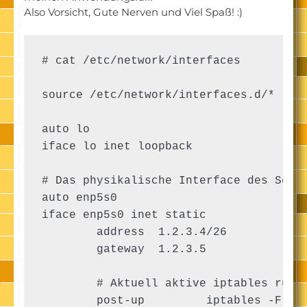
Also Vorsicht, Gute Nerven und Viel Spaß! :)
# cat /etc/network/interfaces

source /etc/network/interfaces.d/*

auto lo

iface lo inet loopback

# Das physikalische Interface des Serve
auto enp5s0

iface enp5s0 inet static

        address  1.2.3.4/26

        gateway  1.2.3.5

        # Aktuell aktive iptables rules
        post-up         iptables -F
