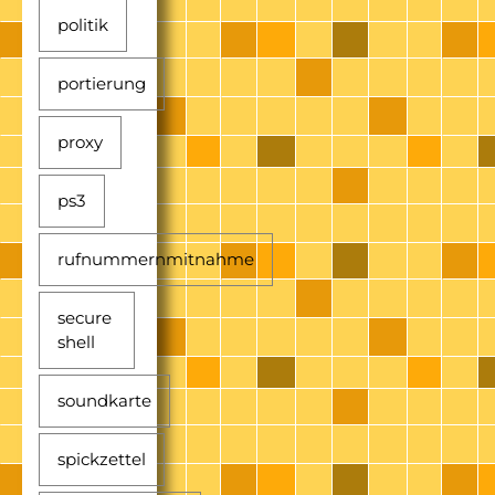
politik
portierung
proxy
ps3
rufnummernmitnahme
secure
shell
soundkarte
spickzettel