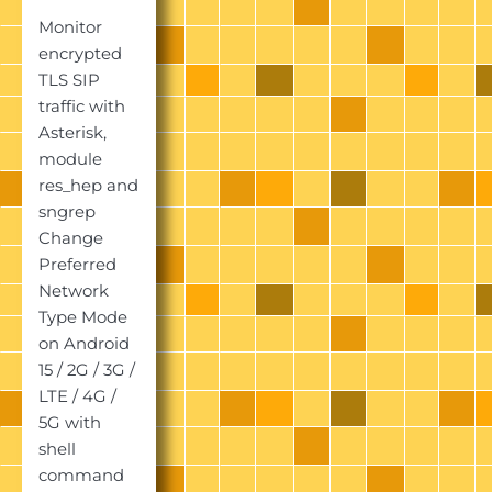
Monitor
encrypted
TLS SIP
traffic with
Asterisk,
module
res_hep and
sngrep
Change
Preferred
Network
Type Mode
on Android
15 / 2G / 3G /
LTE / 4G /
5G with
shell
command