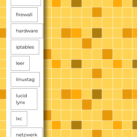
firewall
hardware
iptables
leer
linuxtag
lucid
lynx
lxc
netzwerk