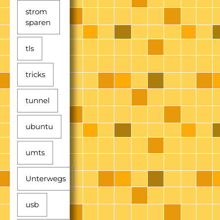
strom
sparen
tls
tricks
tunnel
ubuntu
umts
Unterwegs
usb