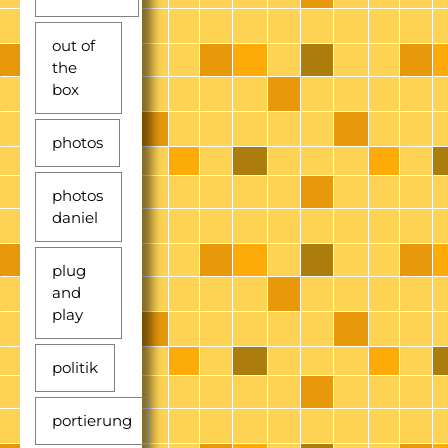
out of
the
box
photos
photos
daniel
plug
and
play
politik
portierung