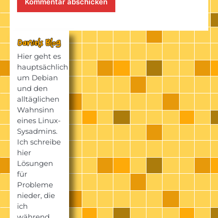
Hier geht es
hauptsächlich
um Debian
und den
alltäglichen
Wahnsinn
eines Linux-
Sysadmins.
Ich schreibe
hier
Lösungen
für
Probleme
nieder, die
ich
während