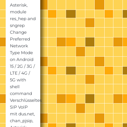
Asterisk,
module
res_hep and
sngrep
Change
Preferred
Network
Type Mode
on Android
15 / 2G / 3G /
LTE / 4G /
5G with
shell
command
Verschlüsseltes
SIP VoIP
mit dus.net,
chan_pjsip,