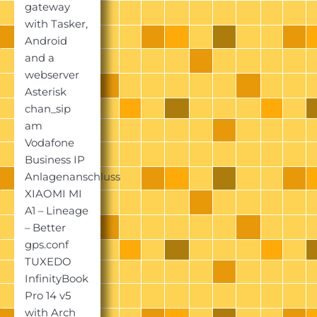
gateway
with Tasker,
Android
and a
webserver
Asterisk
chan_sip
am
Vodafone
Business IP
Anlagenanschluss
XIAOMI MI
A1 – Lineage
– Better
gps.conf
TUXEDO
InfinityBook
Pro 14 v5
with Arch