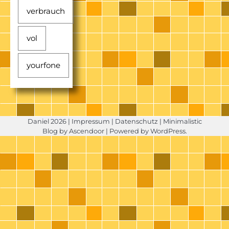
verbrauch
vol
yourfone
Daniel 2026 |
Impressum
|
Datenschutz
| Minimalistic
Blog by
Ascendoor
| Powered by
WordPress
.