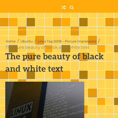
Skip
to
content
Home
Ubuntu
Linux Tag 2008 – Picture Impressions
The pure beauty of black and white text
The pure beauty of black
and white text