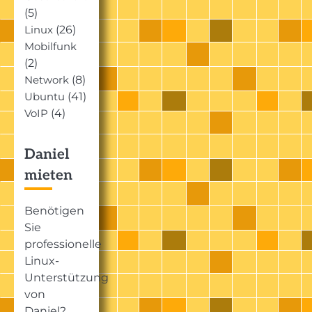
(5)
(26)
Linux
Mobilfunk
(2)
(8)
Network
(41)
Ubuntu
(4)
VoIP
Daniel
mieten
Benötigen
Sie
professionelle
Linux-
Unterstützung
von
Daniel?