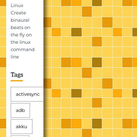
Linux
Create
binaural
beats on
the fly on
the linux
command
line
Tags
activesync
adb
akku