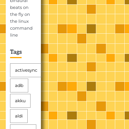
binaural
beats on
the fly on
the linux
command
line
Tags
activesync
adb
akku
aldi