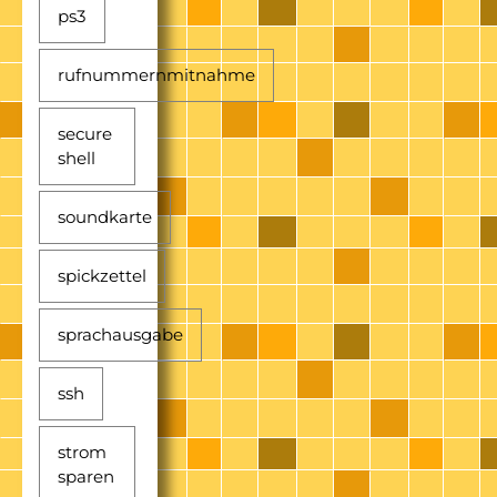
ps3
rufnummernmitnahme
secure
shell
soundkarte
spickzettel
sprachausgabe
ssh
strom
sparen