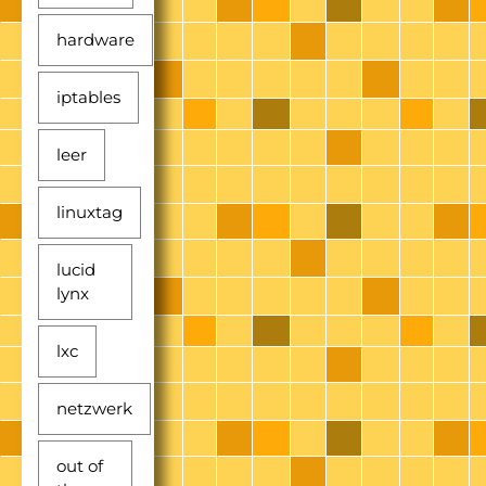
hardware
iptables
leer
linuxtag
lucid
lynx
lxc
netzwerk
out of