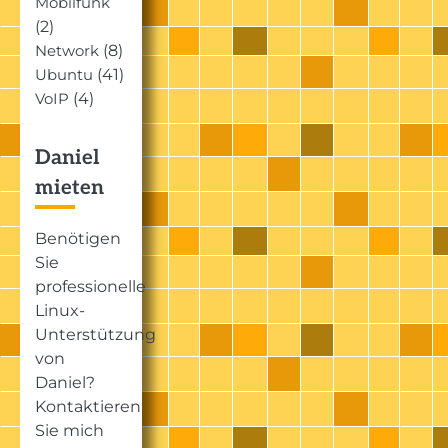
Mobilfunk
(2)
(8)
Network
(41)
Ubuntu
(4)
VoIP
Daniel
mieten
Benötigen
Sie
professionelle
Linux-
Unterstützung
von
Daniel?
Kontaktieren
Sie mich