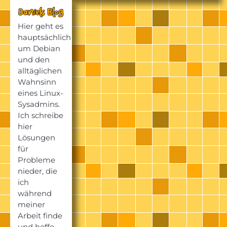
Hier geht es
hauptsächlich
um Debian
und den
alltäglichen
Wahnsinn
eines Linux-
Sysadmins.
Ich schreibe
hier
Lösungen
für
Probleme
nieder, die
ich
während
meiner
Arbeit finde
und hoffe,