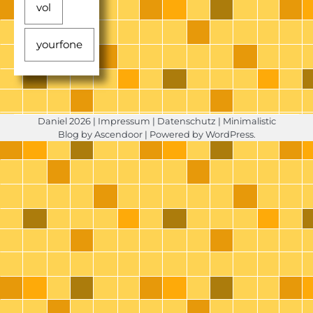
vol
yourfone
Daniel 2026 |
Impressum
|
Datenschutz
| Minimalistic
Blog by
Ascendoor
| Powered by
WordPress
.