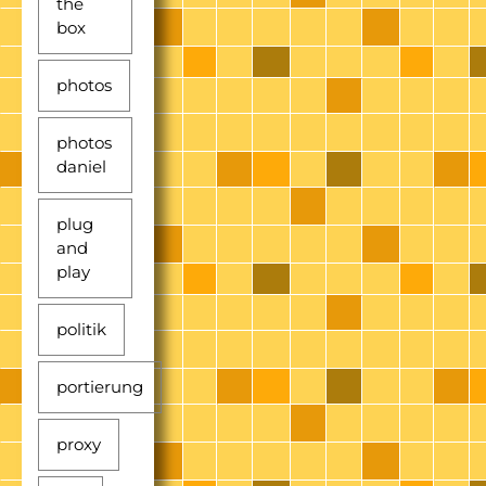
the
box
photos
photos
daniel
plug
and
play
politik
portierung
proxy