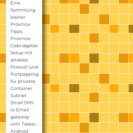
Eine
Sammlung
kleiner
Proxmox
Tipps
Proxmox:
Gebridgetes
Setup mit
iptables
Firewall und
Portpapping
für privates
Container
Subnet
Small SMS
to Email
gateway
with Tasker,
Android