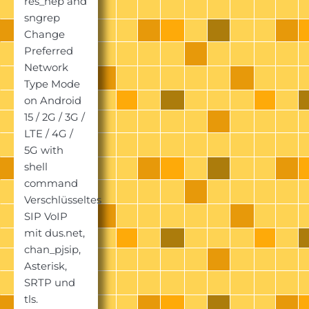
res_hep and
sngrep
Change
Preferred
Network
Type Mode
on Android
15 / 2G / 3G /
LTE / 4G /
5G with
shell
command
Verschlüsseltes
SIP VoIP
mit dus.net,
chan_pjsip,
Asterisk,
SRTP und
tls.