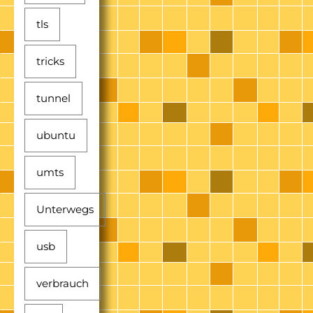
tls
tricks
tunnel
ubuntu
umts
Unterwegs
usb
verbrauch