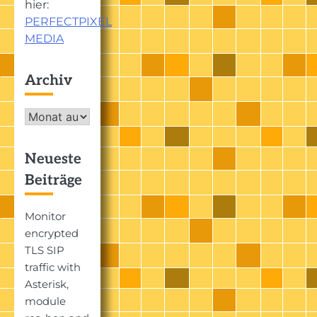
hier:
PERFECTPIXEL
MEDIA
Archiv
Archiv
Neueste
Beiträge
Monitor
encrypted
TLS SIP
traffic with
Asterisk,
module