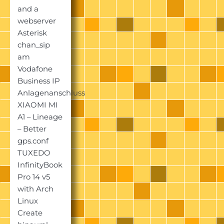
and a
webserver
Asterisk
chan_sip
am
Vodafone
Business IP
Anlagenanschluss
XIAOMI MI
A1 – Lineage
– Better
gps.conf
TUXEDO
InfinityBook
Pro 14 v5
with Arch
Linux
Create