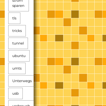
strom
sparen
tls
tricks
tunnel
ubuntu
umts
Unterwegs
usb
verbrauch