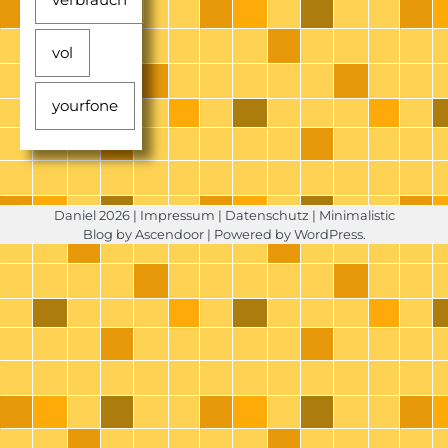
vol
yourfone
Daniel 2026 |
Impressum
|
Datenschutz
| Minimalistic
Blog by
Ascendoor
| Powered by
WordPress
.