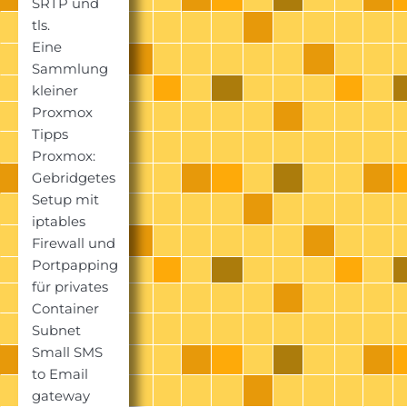
SRTP und
tls.
Eine
Sammlung
kleiner
Proxmox
Tipps
Proxmox:
Gebridgetes
Setup mit
iptables
Firewall und
Portpapping
für privates
Container
Subnet
Small SMS
to Email
gateway