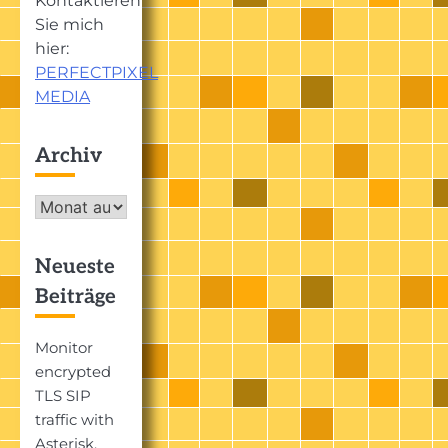
Kontaktieren
Sie mich
hier:
PERFECTPIXEL
MEDIA
Archiv
Archiv
Neueste
Beiträge
Monitor
encrypted
TLS SIP
traffic with
Asterisk,