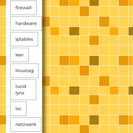
firewall
hardware
iptables
leer
linuxtag
lucid
lynx
lxc
netzwerk