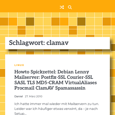
Skip
to
content
Schlagwort:
clamav
LINUX
Howto Spickzettel: Debian Lenny
Mailserver: Postfix-SSL Courier-SSL
SASL TLS MD5-CRAM VirtualAliases
Procmail ClamAV Spamassassin
Daniel
27. März 2010
Ich hatte immer mal wieder mit Mailservern zu tun.
Leider war ich häufiger etwas verwirrt, da – je nach
Setup…