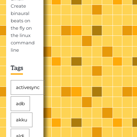
Create
binaural
beats on
the fly on
the linux
command
line
Tags
activesync
adb
akku
aldi