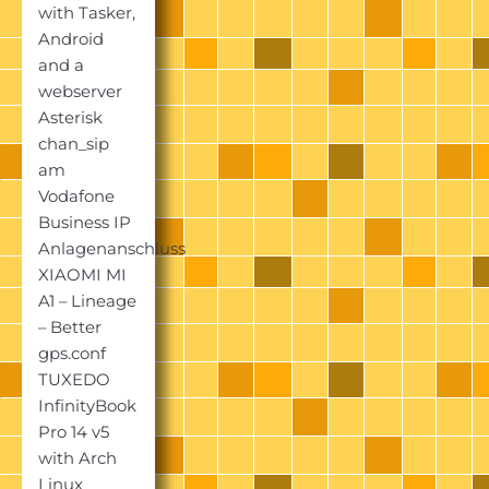
with Tasker,
Android
and a
webserver
Asterisk
chan_sip
am
Vodafone
Business IP
Anlagenanschluss
XIAOMI MI
A1 – Lineage
– Better
gps.conf
TUXEDO
InfinityBook
Pro 14 v5
with Arch
Linux