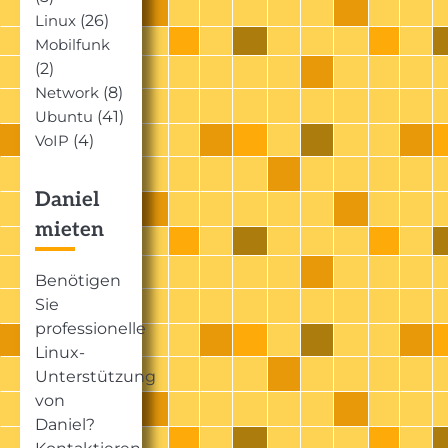
(26)
Linux
Mobilfunk
(2)
(8)
Network
(41)
Ubuntu
(4)
VoIP
Daniel
mieten
Benötigen
Sie
professionelle
Linux-
Unterstützung
von
Daniel?