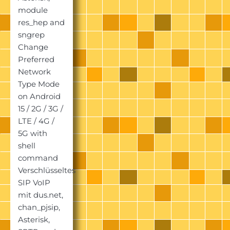
module
res_hep and
sngrep
Change
Preferred
Network
Type Mode
on Android
15 / 2G / 3G /
LTE / 4G /
5G with
shell
command
Verschlüsseltes
SIP VoIP
mit dus.net,
chan_pjsip,
Asterisk,