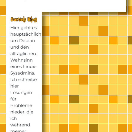
Hier geht es
hauptsächlich
um Debian
und den
alltäglichen
Wahnsinn
eines Linux-
Sysadmins.
Ich schreibe
hier
Lösungen
für
Probleme
nieder, die
ich
während
meiner