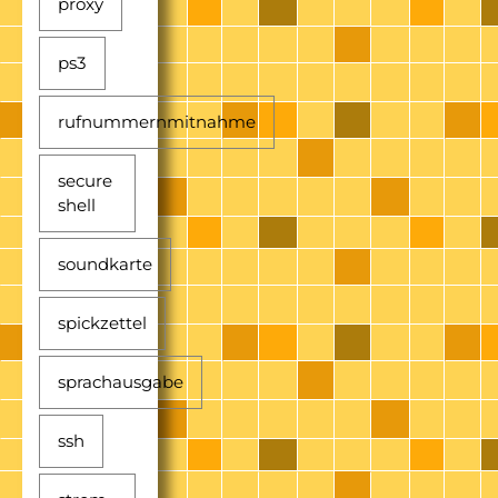
proxy
ps3
rufnummernmitnahme
secure
shell
soundkarte
spickzettel
sprachausgabe
ssh