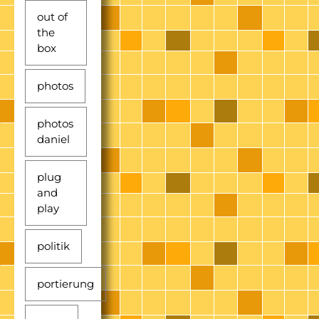
out of
the
box
photos
photos
daniel
plug
and
play
politik
portierung