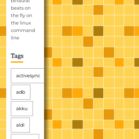
binaural
beats on
the fly on
the linux
command
line
Tags
activesync
adb
akku
aldi