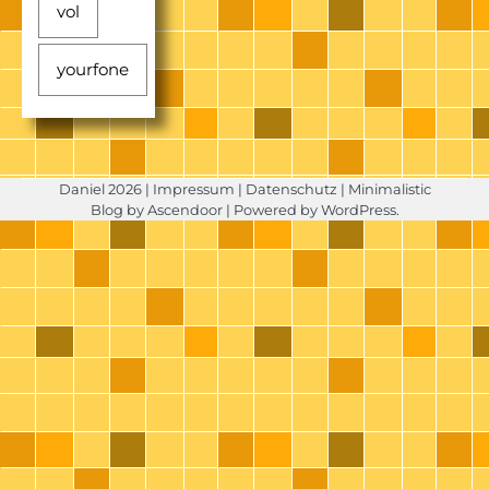
vol
yourfone
Daniel 2026 |
Impressum
|
Datenschutz
| Minimalistic
Blog by
Ascendoor
| Powered by
WordPress
.