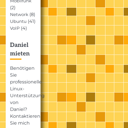
Mobilfunk
(2)
(8)
Network
(41)
Ubuntu
(4)
VoIP
Daniel
mieten
Benötigen
Sie
professionelle
Linux-
Unterstützung
von
Daniel?
Kontaktieren
Sie mich