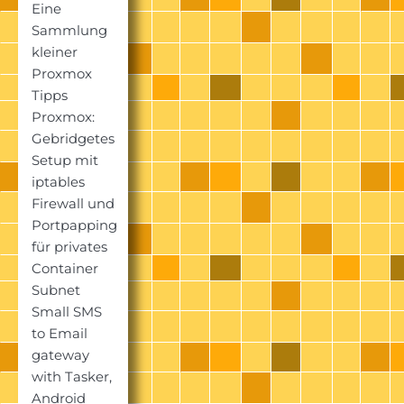
Eine
Sammlung
kleiner
Proxmox
Tipps
Proxmox:
Gebridgetes
Setup mit
iptables
Firewall und
Portpapping
für privates
Container
Subnet
Small SMS
to Email
gateway
with Tasker,
Android