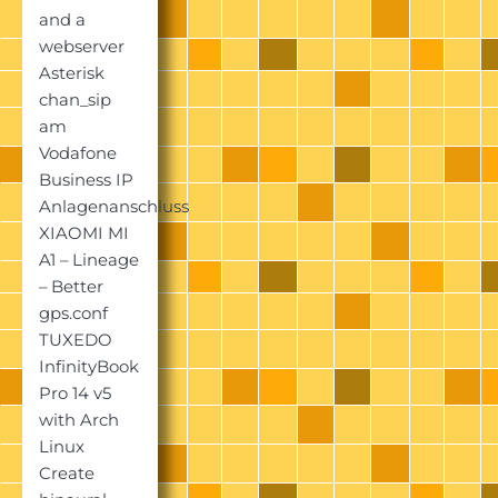
and a
webserver
Asterisk
chan_sip
am
Vodafone
Business IP
Anlagenanschluss
XIAOMI MI
A1 – Lineage
– Better
gps.conf
TUXEDO
InfinityBook
Pro 14 v5
with Arch
Linux
Create