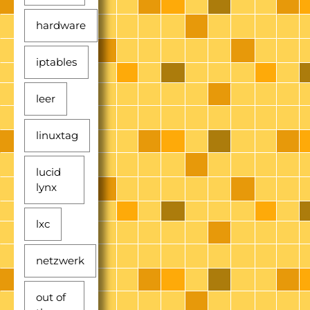
hardware
iptables
leer
linuxtag
lucid
lynx
lxc
netzwerk
out of