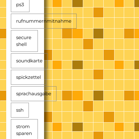
ps3
rufnummernmitnahme
secure
shell
soundkarte
spickzettel
sprachausgabe
ssh
strom
sparen