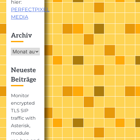
hier:
PERFECTPIXEL
MEDIA
Archiv
Archiv
Neueste
Beiträge
Monitor
encrypted
TLS SIP
traffic with
Asterisk,
module