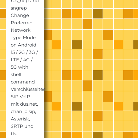
res_hep and
sngrep
Change
Preferred
Network
Type Mode
on Android
15 / 2G / 3G /
LTE / 4G /
5G with
shell
command
Verschlüsseltes
SIP VoIP
mit dus.net,
chan_pjsip,
Asterisk,
SRTP und
tls.