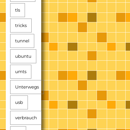
tls
tricks
tunnel
ubuntu
umts
Unterwegs
usb
verbrauch