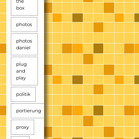
the
box
photos
photos
daniel
plug
and
play
politik
portierung
proxy