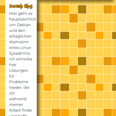
Hier geht es
hauptsächlich
um Debian
und den
alltäglichen
Wahnsinn
eines Linux-
Sysadmins.
Ich schreibe
hier
Lösungen
für
Probleme
nieder, die
ich
während
meiner
Arbeit finde
und hoffe,