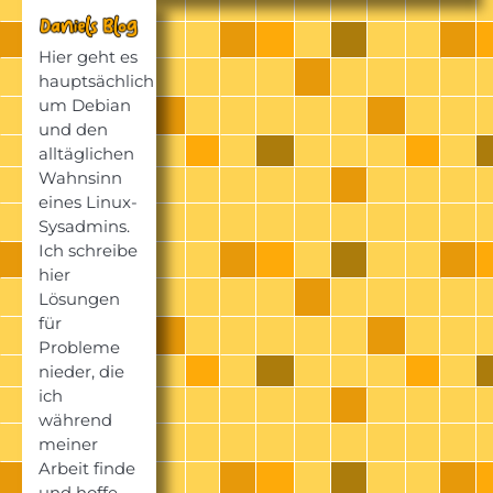
Hier geht es
hauptsächlich
um Debian
und den
alltäglichen
Wahnsinn
eines Linux-
Sysadmins.
Ich schreibe
hier
Lösungen
für
Probleme
nieder, die
ich
während
meiner
Arbeit finde
und hoffe,