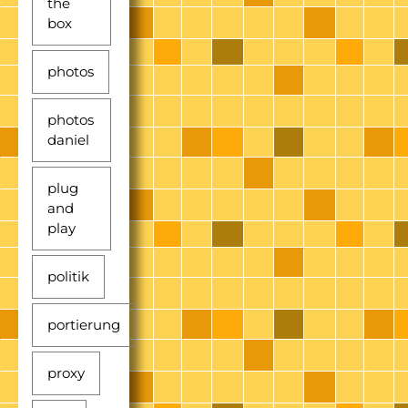
the
box
photos
photos
daniel
plug
and
play
politik
portierung
proxy