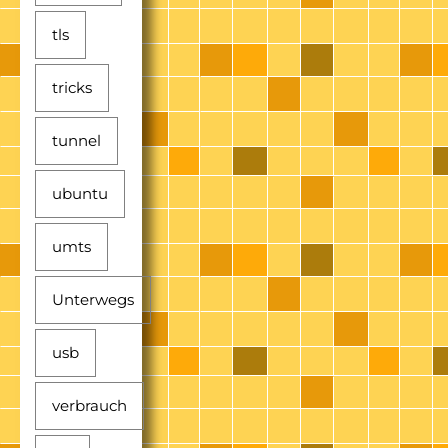
tls
tricks
tunnel
ubuntu
umts
Unterwegs
usb
verbrauch