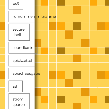
ps3
rufnummernmitnahme
secure
shell
soundkarte
spickzettel
sprachausgabe
ssh
strom
sparen