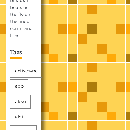
binaural
beats on
the fly on
the linux
command
line
Tags
activesync
adb
akku
aldi