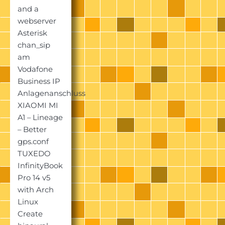
and a
webserver
Asterisk
chan_sip
am
Vodafone
Business IP
Anlagenanschluss
XIAOMI MI
A1 – Lineage
– Better
gps.conf
TUXEDO
InfinityBook
Pro 14 v5
with Arch
Linux
Create