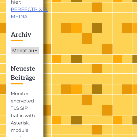
hier:
PERFECTPIXEL
MEDIA
Archiv
Archiv
Neueste
Beiträge
Monitor
encrypted
TLS SIP
traffic with
Asterisk,
module