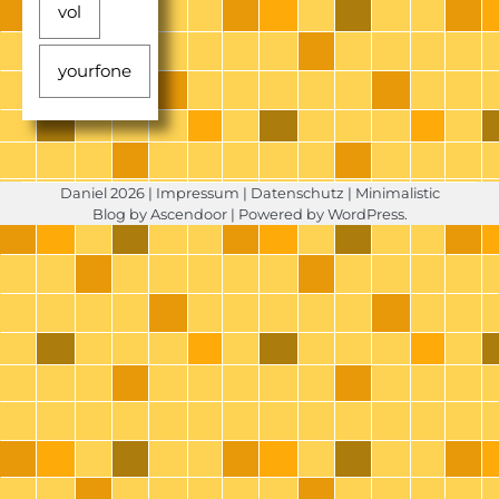
vol
yourfone
Daniel 2026 |
Impressum
|
Datenschutz
| Minimalistic
Blog by
Ascendoor
| Powered by
WordPress
.