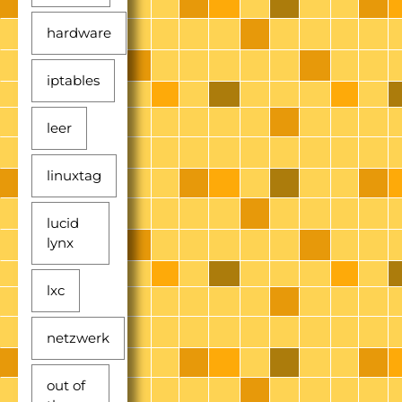
hardware
iptables
leer
linuxtag
lucid
lynx
lxc
netzwerk
out of