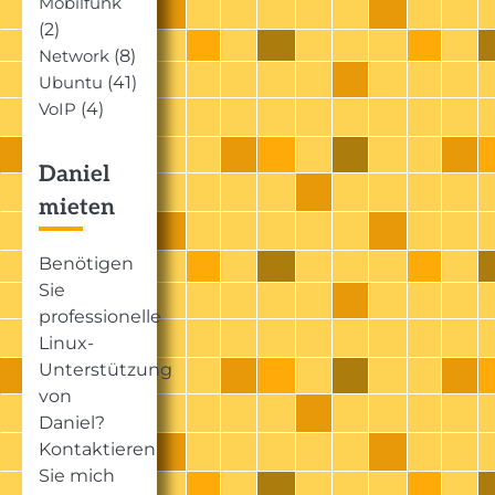
Mobilfunk
(2)
(8)
Network
(41)
Ubuntu
(4)
VoIP
Daniel
mieten
Benötigen
Sie
professionelle
Linux-
Unterstützung
von
Daniel?
Kontaktieren
Sie mich