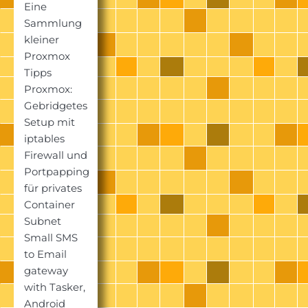
Eine
Sammlung
kleiner
Proxmox
Tipps
Proxmox:
Gebridgetes
Setup mit
iptables
Firewall und
Portpapping
für privates
Container
Subnet
Small SMS
to Email
gateway
with Tasker,
Android