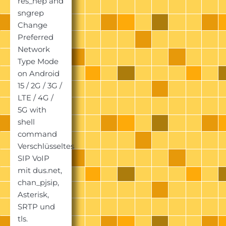
res_hep and
sngrep
Change
Preferred
Network
Type Mode
on Android
15 / 2G / 3G /
LTE / 4G /
5G with
shell
command
Verschlüsseltes
SIP VoIP
mit dus.net,
chan_pjsip,
Asterisk,
SRTP und
tls.