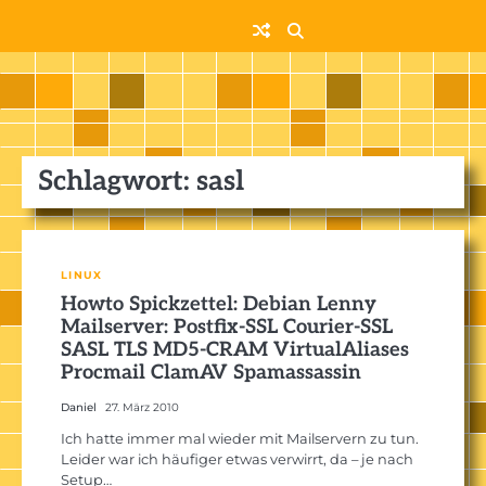
Skip
to
content
Schlagwort:
sasl
LINUX
Howto Spickzettel: Debian Lenny
Mailserver: Postfix-SSL Courier-SSL
SASL TLS MD5-CRAM VirtualAliases
Procmail ClamAV Spamassassin
Daniel
27. März 2010
Ich hatte immer mal wieder mit Mailservern zu tun.
Leider war ich häufiger etwas verwirrt, da – je nach
Setup…