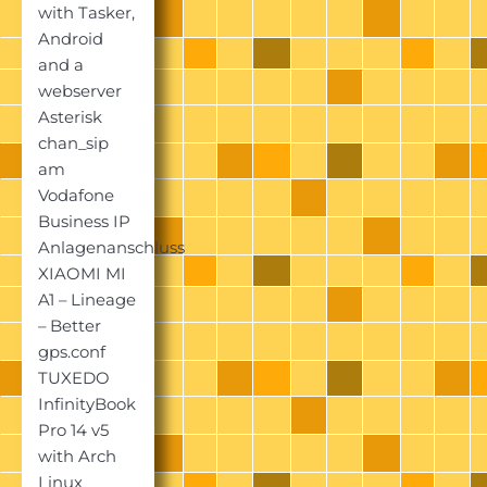
with Tasker,
Android
and a
webserver
Asterisk
chan_sip
am
Vodafone
Business IP
Anlagenanschluss
XIAOMI MI
A1 – Lineage
– Better
gps.conf
TUXEDO
InfinityBook
Pro 14 v5
with Arch
Linux