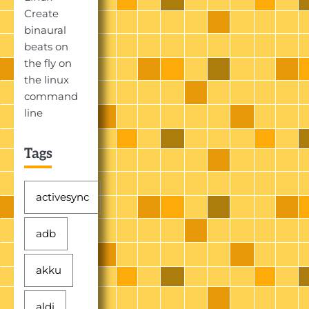
Create
binaural
beats on
the fly on
the linux
command
line
Tags
activesync
adb
akku
aldi