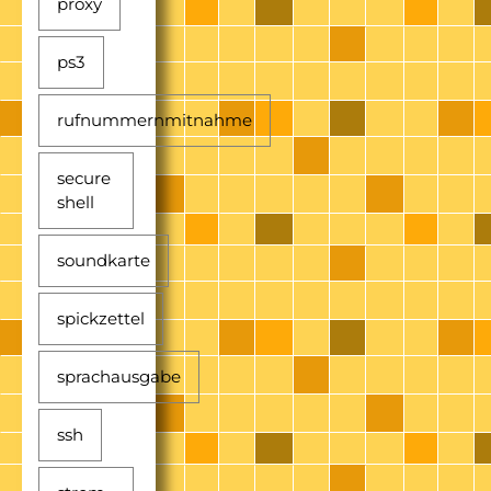
proxy
ps3
rufnummernmitnahme
secure
shell
soundkarte
spickzettel
sprachausgabe
ssh