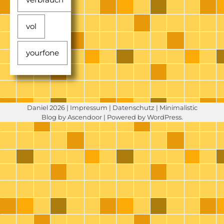
vol
yourfone
Daniel 2026 |
Impressum
|
Datenschutz
| Minimalistic
Blog by
Ascendoor
| Powered by
WordPress
.