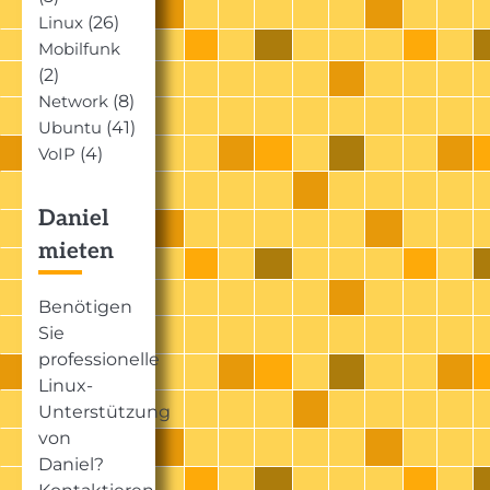
(26)
Linux
Mobilfunk
(2)
(8)
Network
(41)
Ubuntu
(4)
VoIP
Daniel
mieten
Benötigen
Sie
professionelle
Linux-
Unterstützung
von
Daniel?