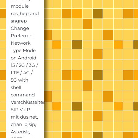
module
res_hep and
sngrep
Change
Preferred
Network
Type Mode
on Android
15 / 2G / 3G /
LTE / 4G /
5G with
shell
command
Verschlüsseltes
SIP VoIP
mit dus.net,
chan_pjsip,
Asterisk,