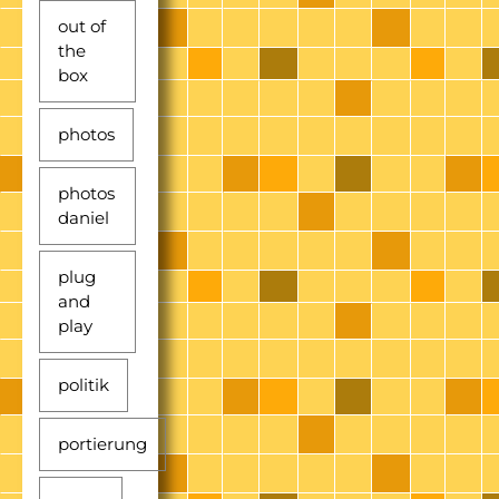
out of
the
box
photos
photos
daniel
plug
and
play
politik
portierung