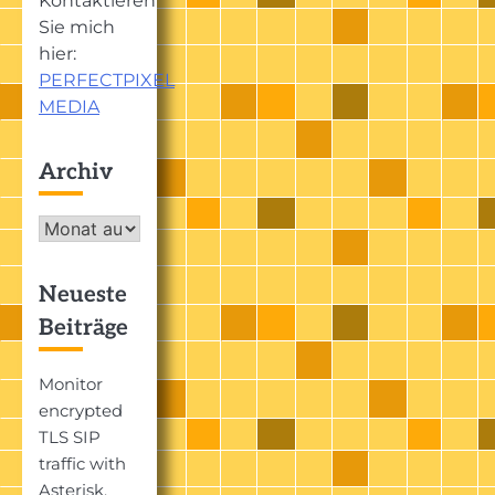
Kontaktieren
Sie mich
hier:
PERFECTPIXEL
MEDIA
Archiv
Archiv
Neueste
Beiträge
Monitor
encrypted
TLS SIP
traffic with
Asterisk,