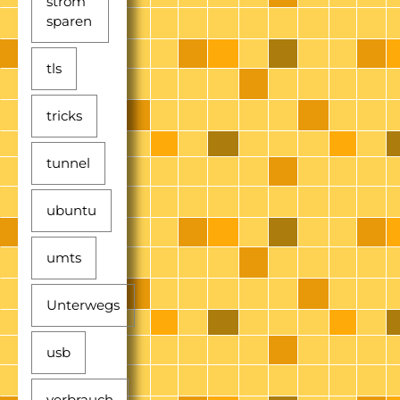
strom
sparen
tls
tricks
tunnel
ubuntu
umts
Unterwegs
usb
verbrauch