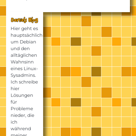
Hier geht es
hauptsächlich
um Debian
und den
alltäglichen
Wahnsinn
eines Linux-
Sysadmins.
Ich schreibe
hier
Lösungen
für
Probleme
nieder, die
ich
während
meiner