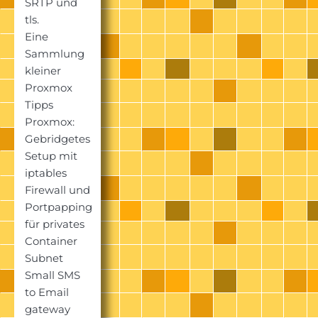
SRTP und
tls.
Eine
Sammlung
kleiner
Proxmox
Tipps
Proxmox:
Gebridgetes
Setup mit
iptables
Firewall und
Portpapping
für privates
Container
Subnet
Small SMS
to Email
gateway