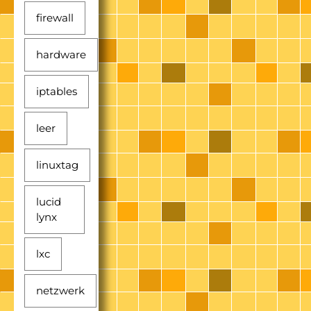
firewall
hardware
iptables
leer
linuxtag
lucid
lynx
lxc
netzwerk