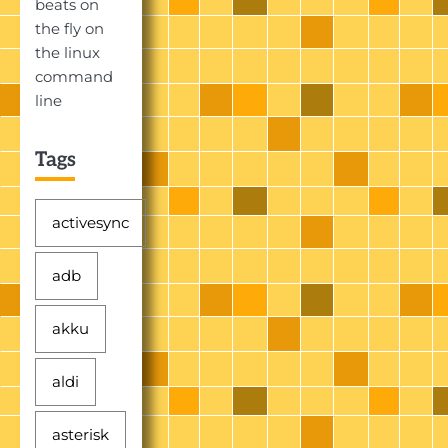
beats on
the fly on
the linux
command
line
Tags
activesync
adb
akku
aldi
asterisk