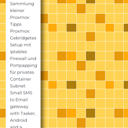
Sammlung
kleiner
Proxmox
Tipps
Proxmox:
Gebridgetes
Setup mit
iptables
Firewall und
Portpapping
für privates
Container
Subnet
Small SMS
to Email
gateway
with Tasker,
Android
and a