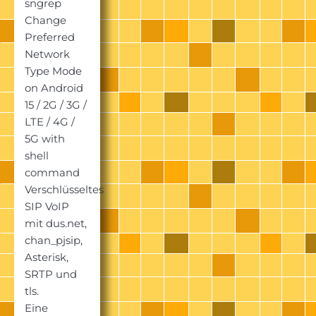
sngrep
Change
Preferred
Network
Type Mode
on Android
15 / 2G / 3G /
LTE / 4G /
5G with
shell
command
Verschlüsseltes
SIP VoIP
mit dus.net,
chan_pjsip,
Asterisk,
SRTP und
tls.
Eine