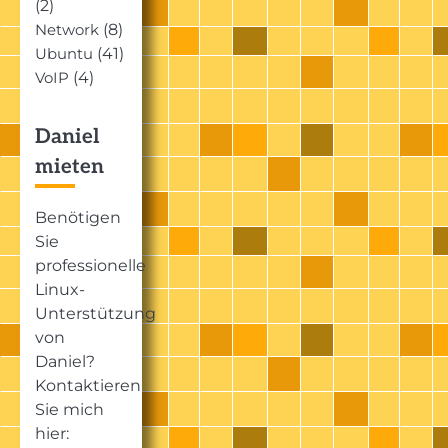
(2)
(8)
Network
(41)
Ubuntu
(4)
VoIP
Daniel
mieten
Benötigen
Sie
professionelle
Linux-
Unterstützung
von
Daniel?
Kontaktieren
Sie mich
hier: