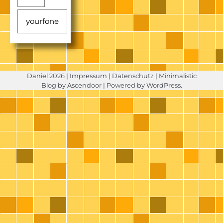
yourfone
Daniel 2026 |
Impressum
|
Datenschutz
| Minimalistic
Blog by
Ascendoor
| Powered by
WordPress
.