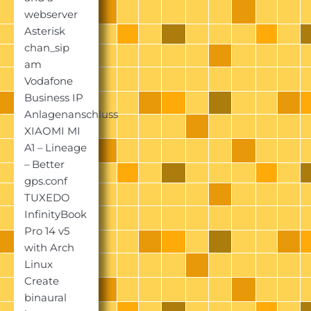
webserver
Asterisk
chan_sip
am
Vodafone
Business IP
Anlagenanschluss
XIAOMI MI
A1 – Lineage
– Better
gps.conf
TUXEDO
InfinityBook
Pro 14 v5
with Arch
Linux
Create
binaural