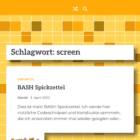
Skip
to
content
Schlagwort:
screen
UBUNTU
BASH Spickzettel
Daniel
3. April 2010
Dies ist mein BASH-Spickzettel. Ich werde hier
nützliche Codeschnipsel und Konstrukte sammeln,
die ich ansonsten immer mal wieder googlen oder…