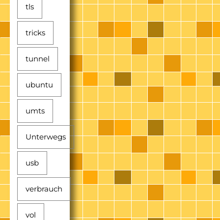
tls
tricks
tunnel
ubuntu
umts
Unterwegs
usb
verbrauch
vol