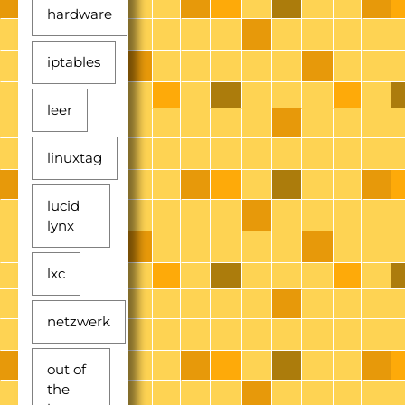
hardware
iptables
leer
linuxtag
lucid
lynx
lxc
netzwerk
out of
the