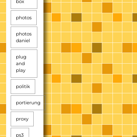
box
photos
photos
daniel
plug
and
play
politik
portierung
proxy
ps3