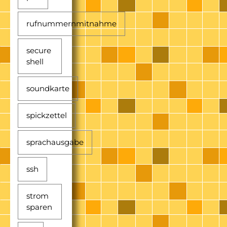
rufnummernmitnahme
secure
shell
soundkarte
spickzettel
sprachausgabe
ssh
strom
sparen