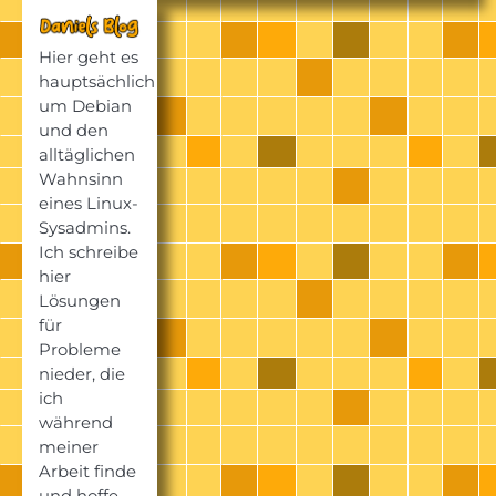
Hier geht es
hauptsächlich
um Debian
und den
alltäglichen
Wahnsinn
eines Linux-
Sysadmins.
Ich schreibe
hier
Lösungen
für
Probleme
nieder, die
ich
während
meiner
Arbeit finde
und hoffe,