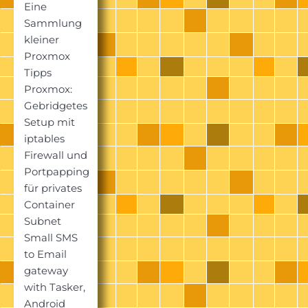
Eine
Sammlung
kleiner
Proxmox
Tipps
Proxmox:
Gebridgetes
Setup mit
iptables
Firewall und
Portpapping
für privates
Container
Subnet
Small SMS
to Email
gateway
with Tasker,
Android