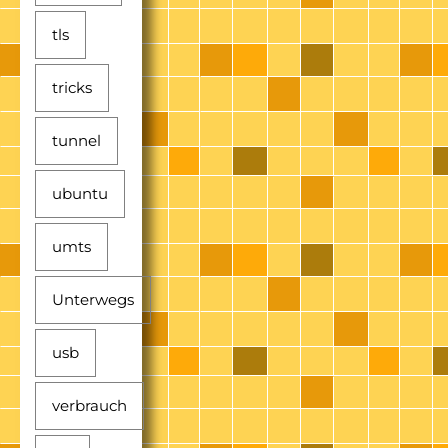
tls
tricks
tunnel
ubuntu
umts
Unterwegs
usb
verbrauch