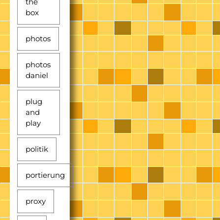
the
box
photos
photos
daniel
plug
and
play
politik
portierung
proxy