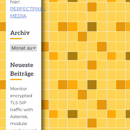
hier:
PERFECTPIXEL
MEDIA
Archiv
Archiv
Neueste
Beiträge
Monitor
encrypted
TLS SIP
traffic with
Asterisk,
module