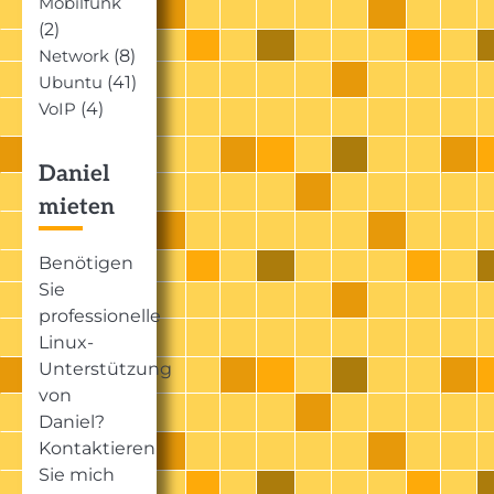
Mobilfunk
(2)
(8)
Network
(41)
Ubuntu
(4)
VoIP
Daniel
mieten
Benötigen
Sie
professionelle
Linux-
Unterstützung
von
Daniel?
Kontaktieren
Sie mich