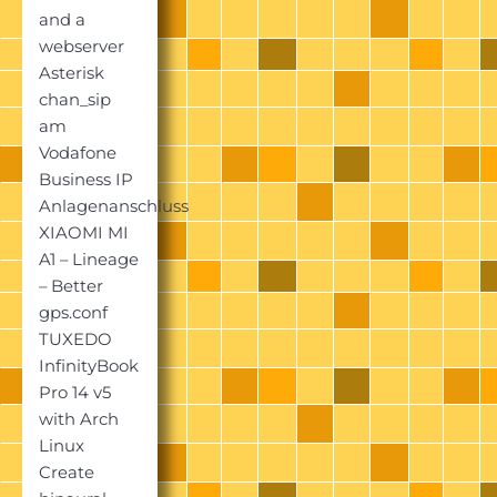
and a
webserver
Asterisk
chan_sip
am
Vodafone
Business IP
Anlagenanschluss
XIAOMI MI
A1 – Lineage
– Better
gps.conf
TUXEDO
InfinityBook
Pro 14 v5
with Arch
Linux
Create