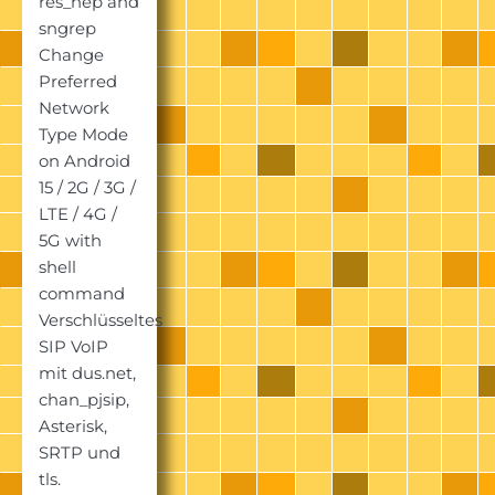
res_hep and
sngrep
Change
Preferred
Network
Type Mode
on Android
15 / 2G / 3G /
LTE / 4G /
5G with
shell
command
Verschlüsseltes
SIP VoIP
mit dus.net,
chan_pjsip,
Asterisk,
SRTP und
tls.