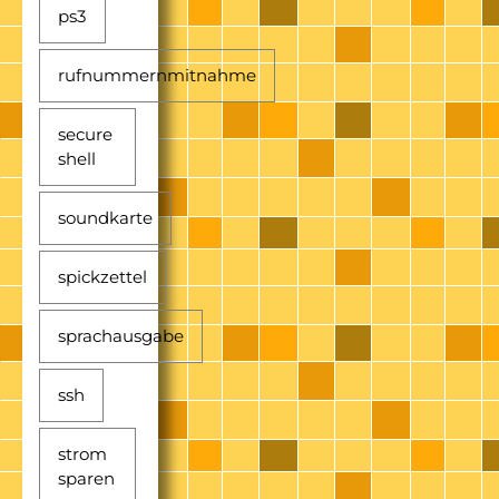
ps3
rufnummernmitnahme
secure
shell
soundkarte
spickzettel
sprachausgabe
ssh
strom
sparen