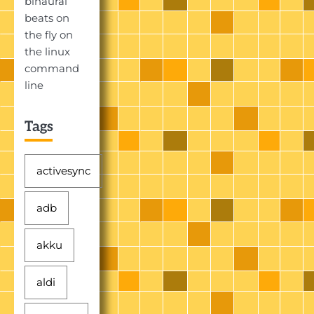
binaural
beats on
the fly on
the linux
command
line
Tags
activesync
adb
akku
aldi