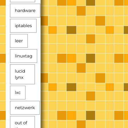
hardware
iptables
leer
linuxtag
lucid
lynx
lxc
netzwerk
out of