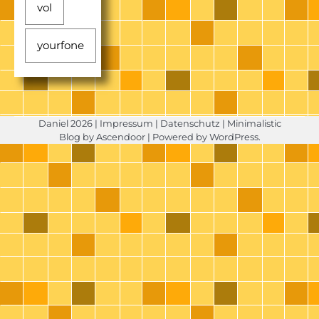
vol
yourfone
Daniel 2026 |
Impressum
|
Datenschutz
| Minimalistic
Blog by
Ascendoor
| Powered by
WordPress
.