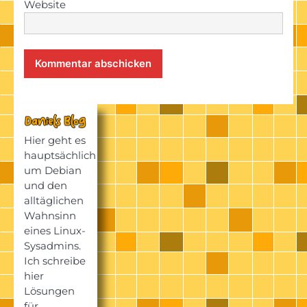
Website
Hier geht es
hauptsächlich
um Debian
und den
alltäglichen
Wahnsinn
eines Linux-
Sysadmins.
Ich schreibe
hier
Lösungen
für