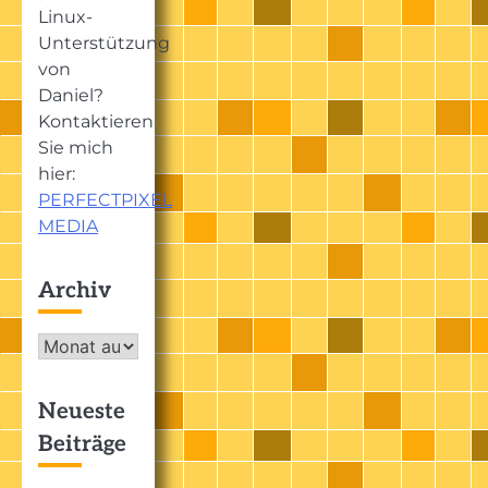
Linux-
Unterstützung
von
Daniel?
Kontaktieren
Sie mich
hier:
PERFECTPIXEL
MEDIA
Archiv
Archiv
Neueste
Beiträge