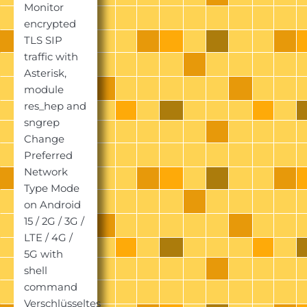
Monitor
encrypted
TLS SIP
traffic with
Asterisk,
module
res_hep and
sngrep
Change
Preferred
Network
Type Mode
on Android
15 / 2G / 3G /
LTE / 4G /
5G with
shell
command
Verschlüsseltes