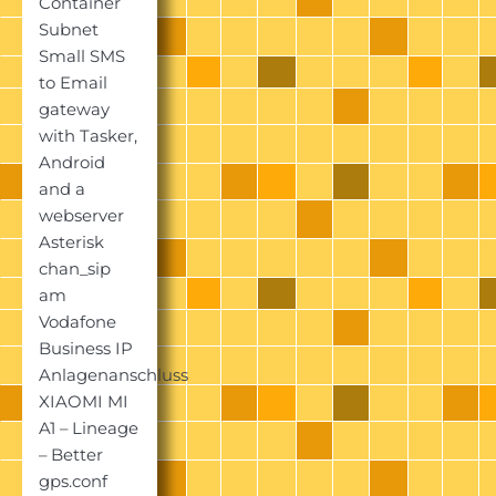
Container
Subnet
Small SMS
to Email
gateway
with Tasker,
Android
and a
webserver
Asterisk
chan_sip
am
Vodafone
Business IP
Anlagenanschluss
XIAOMI MI
A1 – Lineage
– Better
gps.conf