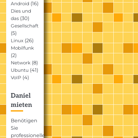
(16)
Android
Dies und
(30)
das
Gesellschaft
(5)
(26)
Linux
Mobilfunk
(2)
(8)
Network
(41)
Ubuntu
(4)
VoIP
Daniel
mieten
Benötigen
Sie
professionelle