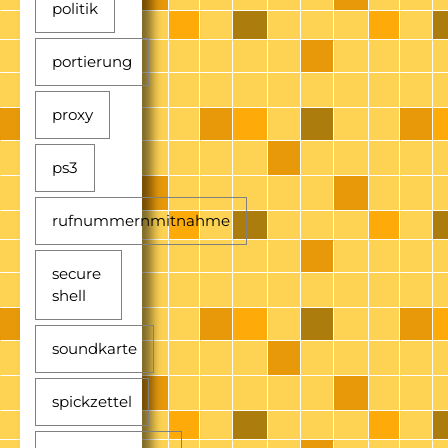
politik
portierung
proxy
ps3
rufnummernmitnahme
secure
shell
soundkarte
spickzettel