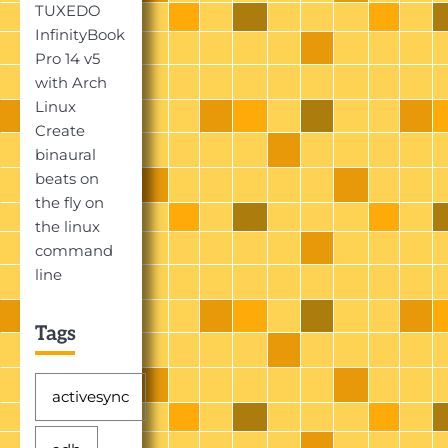
TUXEDO
InfinityBook
Pro 14 v5
with Arch
Linux
Create
binaural
beats on
the fly on
the linux
command
line
Tags
activesync