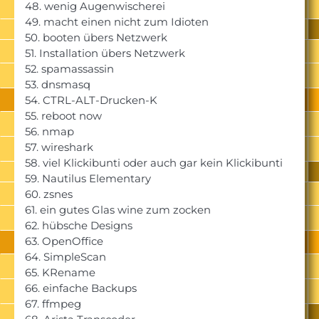
48. wenig Augenwischerei
49. macht einen nicht zum Idioten
50. booten übers Netzwerk
51. Installation übers Netzwerk
52. spamassassin
53. dnsmasq
54. CTRL-ALT-Drucken-K
55. reboot now
56. nmap
57. wireshark
58. viel Klickibunti oder auch gar kein Klickibunti
59. Nautilus Elementary
60. zsnes
61. ein gutes Glas wine zum zocken
62. hübsche Designs
63. OpenOffice
64. SimpleScan
65. KRename
66. einfache Backups
67. ffmpeg