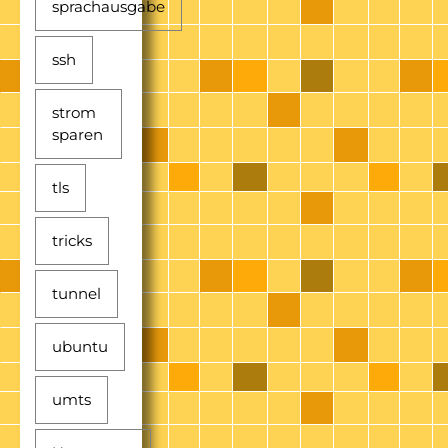
sprachausgabe
ssh
strom
sparen
tls
tricks
tunnel
ubuntu
umts