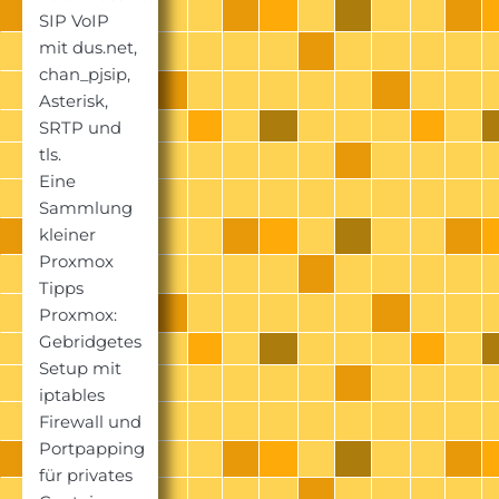
SIP VoIP
mit dus.net,
chan_pjsip,
Asterisk,
SRTP und
tls.
Eine
Sammlung
kleiner
Proxmox
Tipps
Proxmox:
Gebridgetes
Setup mit
iptables
Firewall und
Portpapping
für privates