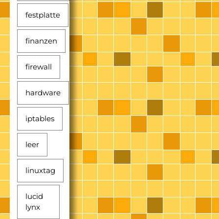
festplatte
finanzen
firewall
hardware
iptables
leer
linuxtag
lucid
lynx