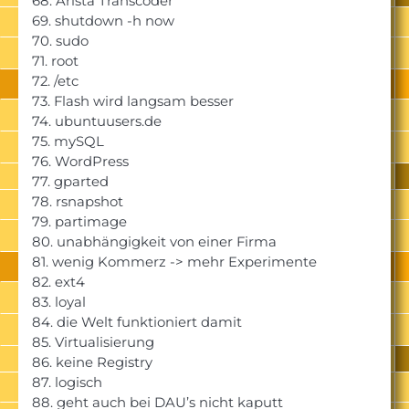
68. Arista Transcoder
69. shutdown -h now
70. sudo
71. root
72. /etc
73. Flash wird langsam besser
74. ubuntuusers.de
75. mySQL
76. WordPress
77. gparted
78. rsnapshot
79. partimage
80. unabhängigkeit von einer Firma
81. wenig Kommerz -> mehr Experimente
82. ext4
83. loyal
84. die Welt funktioniert damit
85. Virtualisierung
86. keine Registry
87. logisch
88. geht auch bei DAU’s nicht kaputt