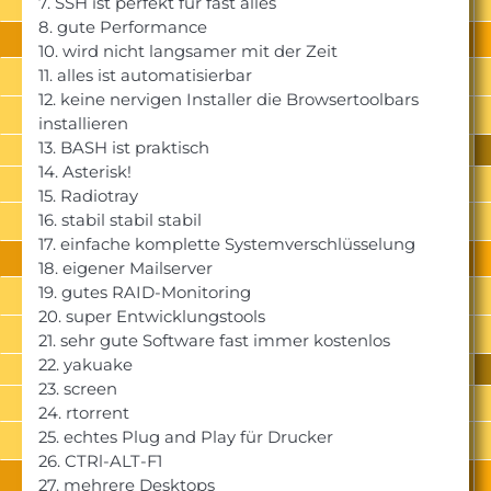
7. SSH ist perfekt für fast alles
8. gute Performance
10. wird nicht langsamer mit der Zeit
11. alles ist automatisierbar
12. keine nervigen Installer die Browsertoolbars
installieren
13. BASH ist praktisch
14. Asterisk!
15. Radiotray
16. stabil stabil stabil
17. einfache komplette Systemverschlüsselung
18. eigener Mailserver
19. gutes RAID-Monitoring
20. super Entwicklungstools
21. sehr gute Software fast immer kostenlos
22. yakuake
23. screen
24. rtorrent
25. echtes Plug and Play für Drucker
26. CTRl-ALT-F1
27. mehrere Desktops