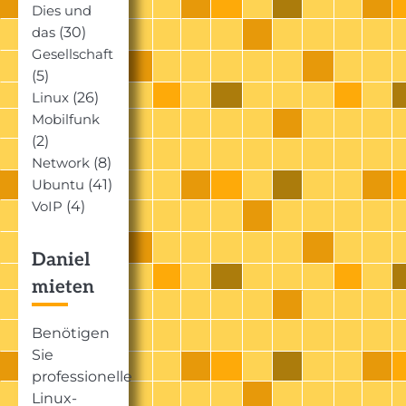
Dies und
(30)
das
Gesellschaft
(5)
(26)
Linux
Mobilfunk
(2)
(8)
Network
(41)
Ubuntu
(4)
VoIP
Daniel
mieten
Benötigen
Sie
professionelle
Linux-