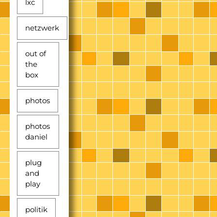
lxc
netzwerk
out of
the
box
photos
photos
daniel
plug
and
play
politik