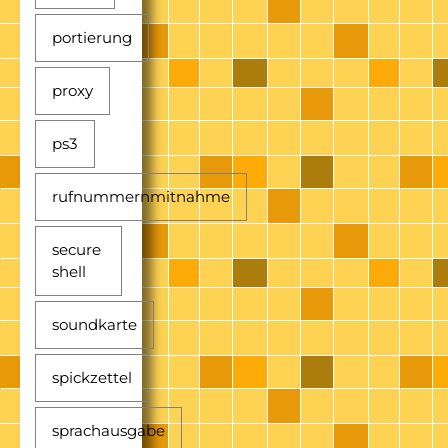
portierung
proxy
ps3
rufnummernmitnahme
secure
shell
soundkarte
spickzettel
sprachausgabe