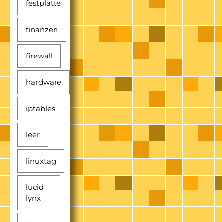
festplatte
finanzen
firewall
hardware
iptables
leer
linuxtag
lucid
lynx