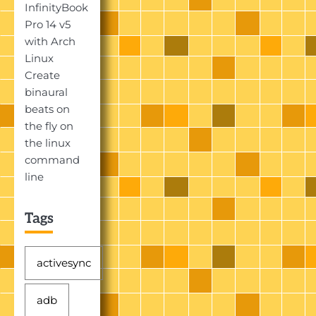
InfinityBook
Pro 14 v5
with Arch
Linux
Create
binaural
beats on
the fly on
the linux
command
line
Tags
activesync
adb