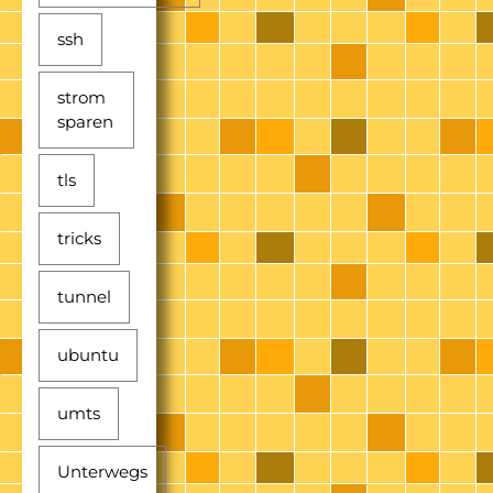
ssh
strom
sparen
tls
tricks
tunnel
ubuntu
umts
Unterwegs