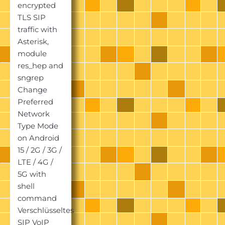
encrypted
TLS SIP
traffic with
Asterisk,
module
res_hep and
sngrep
Change
Preferred
Network
Type Mode
on Android
15 / 2G / 3G /
LTE / 4G /
5G with
shell
command
Verschlüsseltes
SIP VoIP