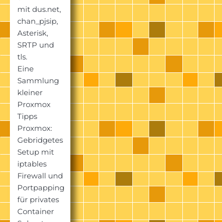
mit dus.net,
chan_pjsip,
Asterisk,
SRTP und
tls.
Eine
Sammlung
kleiner
Proxmox
Tipps
Proxmox:
Gebridgetes
Setup mit
iptables
Firewall und
Portpapping
für privates
Container