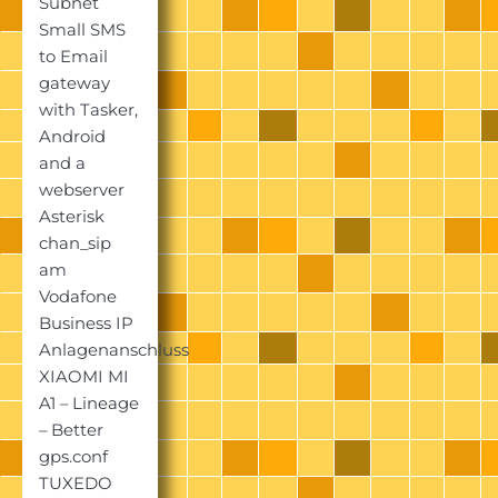
Subnet
Small SMS
to Email
gateway
with Tasker,
Android
and a
webserver
Asterisk
chan_sip
am
Vodafone
Business IP
Anlagenanschluss
XIAOMI MI
A1 – Lineage
– Better
gps.conf
TUXEDO