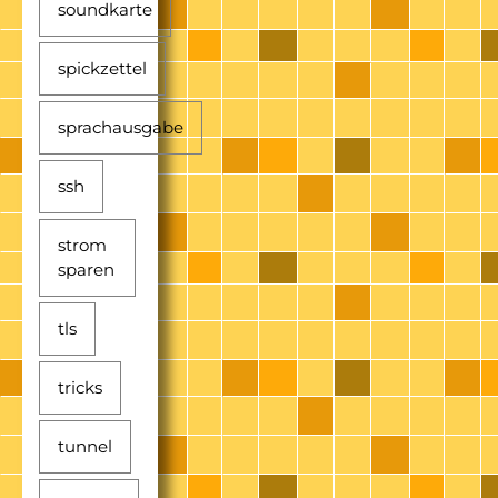
soundkarte
spickzettel
sprachausgabe
ssh
strom
sparen
tls
tricks
tunnel