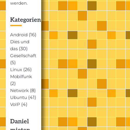
werden.
Kategorien
(16)
Android
Dies und
(30)
das
Gesellschaft
(5)
(26)
Linux
Mobilfunk
(2)
(8)
Network
(41)
Ubuntu
(4)
VoIP
Daniel