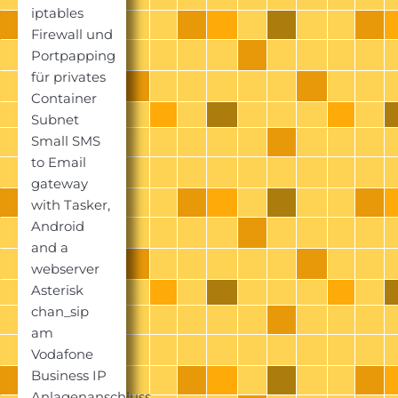
iptables
Firewall und
Portpapping
für privates
Container
Subnet
Small SMS
to Email
gateway
with Tasker,
Android
and a
webserver
Asterisk
chan_sip
am
Vodafone
Business IP
Anlagenanschluss