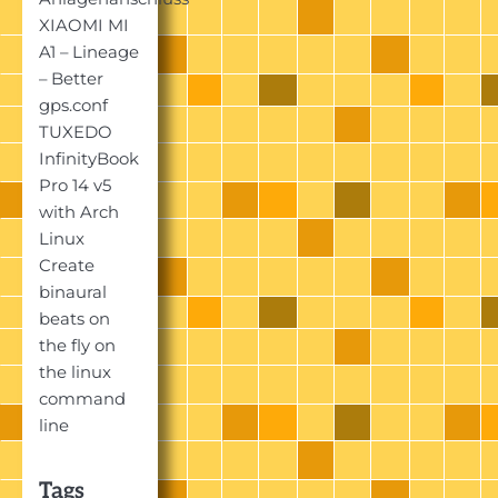
XIAOMI MI
A1 – Lineage
– Better
gps.conf
TUXEDO
InfinityBook
Pro 14 v5
with Arch
Linux
Create
binaural
beats on
the fly on
the linux
command
line
Tags