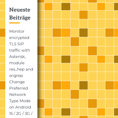
Neueste
Beiträge
Monitor
encrypted
TLS SIP
traffic with
Asterisk,
module
res_hep and
sngrep
Change
Preferred
Network
Type Mode
on Android
15 / 2G / 3G /