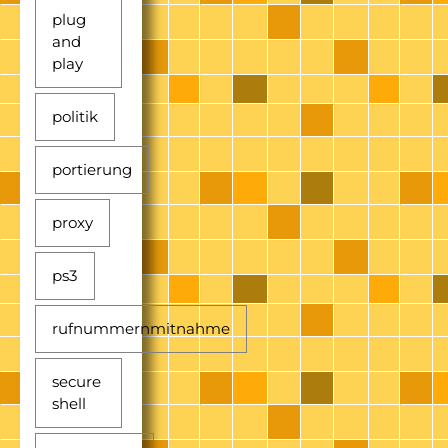
plug
and
play
politik
portierung
proxy
ps3
rufnummernmitnahme
secure
shell