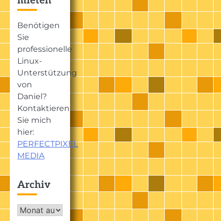
mieten
Benötigen
Sie
professionelle
Linux-
Unterstützung
von
Daniel?
Kontaktieren
Sie mich
hier:
PERFECTPIXEL
MEDIA
Archiv
Archiv