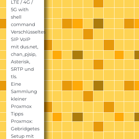
LTE / 4G /
5G with
shell
command
Verschlüsseltes
SIP VoIP
mit dus.net,
chan_pjsip,
Asterisk,
SRTP und
tls.
Eine
Sammlung
kleiner
Proxmox
Tipps
Proxmox:
Gebridgetes
Setup mit