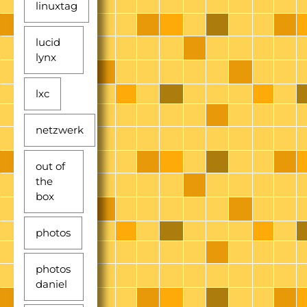
linuxtag
lucid
lynx
lxc
netzwerk
out of
the
box
photos
photos
daniel