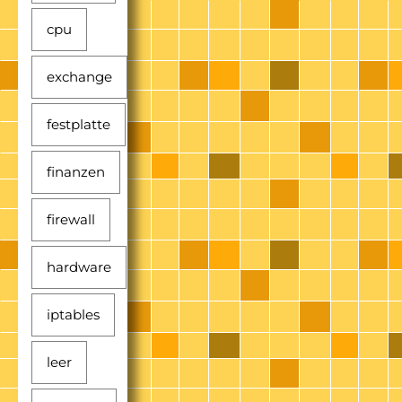
cpu
exchange
festplatte
finanzen
firewall
hardware
iptables
leer