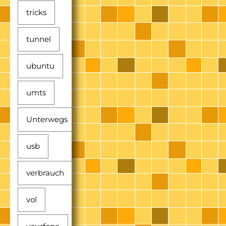
tricks
tunnel
ubuntu
umts
Unterwegs
usb
verbrauch
vol