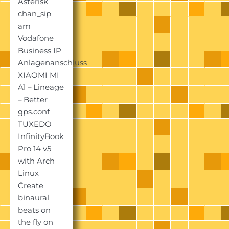
Asterisk
chan_sip
am
Vodafone
Business IP
Anlagenanschluss
XIAOMI MI
A1 – Lineage
– Better
gps.conf
TUXEDO
InfinityBook
Pro 14 v5
with Arch
Linux
Create
binaural
beats on
the fly on