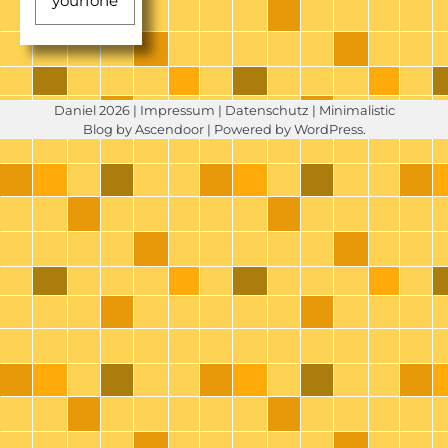
yourfone
Daniel 2026 |
Impressum
|
Datenschutz
| Minimalistic
Blog by
Ascendoor
| Powered by
WordPress
.