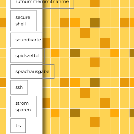
rufnummernmitnahme
secure
shell
soundkarte
spickzettel
sprachausgabe
ssh
strom
sparen
tls