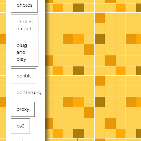
photos
photos
daniel
plug
and
play
politik
portierung
proxy
ps3