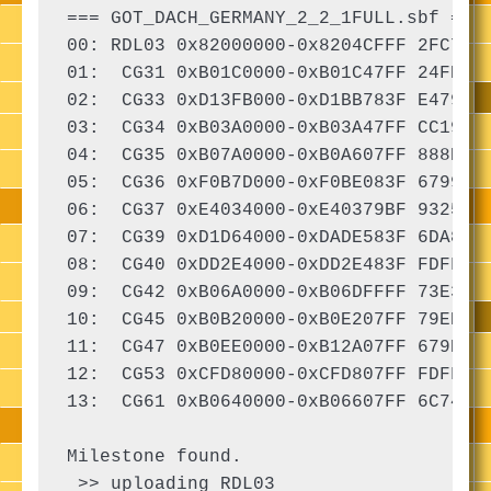
=== GOT_DACH_GERMANY_2_2_1FULL.sbf ===

00: RDL03 0x82000000-0x8204CFFF 2FC7 AP
01:  CG31 0xB01C0000-0xB01C47FF 24FE AP
02:  CG33 0xD13FB000-0xD1BB783F E479 AP
03:  CG34 0xB03A0000-0xB03A47FF CC19 AP
04:  CG35 0xB07A0000-0xB0A607FF 888E AP
05:  CG36 0xF0B7D000-0xF0BE083F 6799 AP
06:  CG37 0xE4034000-0xE40379BF 9325 AP
07:  CG39 0xD1D64000-0xDADE583F 6DA8 AP
08:  CG40 0xDD2E4000-0xDD2E483F FDFF AP
09:  CG42 0xB06A0000-0xB06DFFFF 73E3 AP
10:  CG45 0xB0B20000-0xB0E207FF 79ED AP
11:  CG47 0xB0EE0000-0xB12A07FF 679E AP
12:  CG53 0xCFD80000-0xCFD807FF FDFF AP
13:  CG61 0xB0640000-0xB06607FF 6C74 AP
Milestone found.

 >> uploading RDL03
