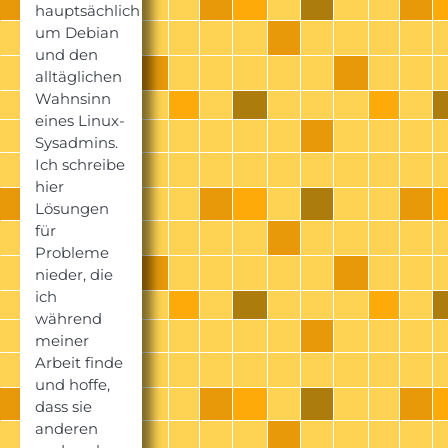
hauptsächlich
um Debian
und den
alltäglichen
Wahnsinn
eines Linux-
Sysadmins.
Ich schreibe
hier
Lösungen
für
Probleme
nieder, die
ich
während
meiner
Arbeit finde
und hoffe,
dass sie
anderen