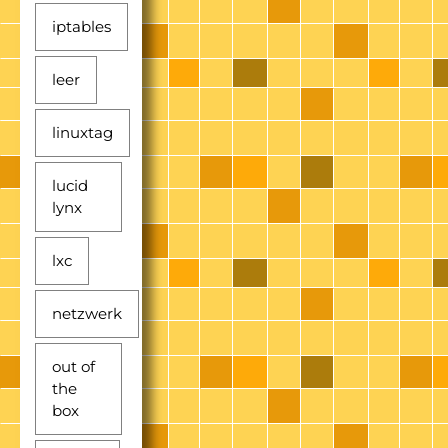
iptables
leer
linuxtag
lucid
lynx
lxc
netzwerk
out of
the
box