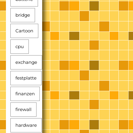
bridge
Cartoon
cpu
exchange
festplatte
finanzen
firewall
hardware