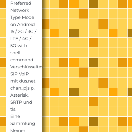
Preferred
Network
Type Mode
on Android
15 / 2G / 3G /
LTE / 4G /
5G with
shell
command
Verschlüsseltes
SIP VoIP
mit dus.net,
chan_pjsip,
Asterisk,
SRTP und
tls.
Eine
Sammlung
kleiner