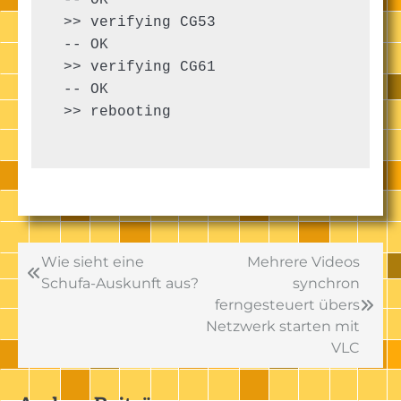
 >> verifying CG53

 -- OK

 >> verifying CG61

 -- OK

 >> rebooting

Beitragsnavigation
Wie sieht eine
Mehrere Videos
Schufa-Auskunft aus?
synchron
ferngesteuert übers
Netzwerk starten mit
VLC