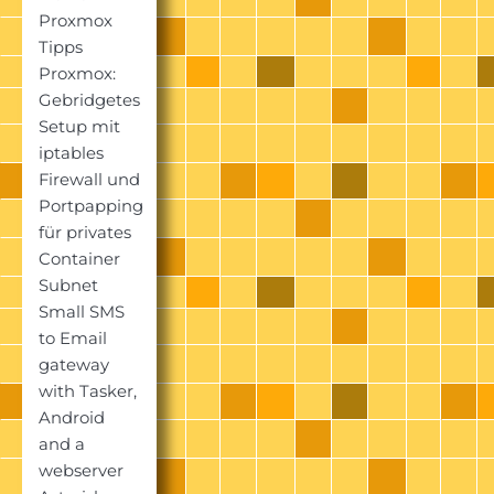
Proxmox
Tipps
Proxmox:
Gebridgetes
Setup mit
iptables
Firewall und
Portpapping
für privates
Container
Subnet
Small SMS
to Email
gateway
with Tasker,
Android
and a
webserver